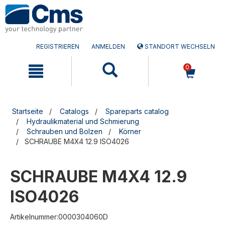
Zum
Zum
Inhalt
Navigationsmen�
springen
springen
REGISTRIEREN
ANMELDEN
STANDORT WECHSELN
0
Startseite
Catalogs
Spareparts catalog
Hydraulikmaterial und Schmierung
Schrauben und Bolzen
Körner
SCHRAUBE M4X4 12.9 ISO4026
SCHRAUBE M4X4 12.9
ISO4026
Artikelnummer:0000304060D