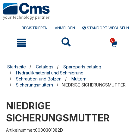
Zum
Zum
Inhalt
Navigationsmen�
springen
springen
REGISTRIEREN
ANMELDEN
STANDORT WECHSELN
0
Startseite
Catalogs
Spareparts catalog
Hydraulikmaterial und Schmierung
Schrauben und Bolzen
Muttern
Sicherungsmuttern
NIEDRIGE SICHERUNGSMUTTER
NIEDRIGE
SICHERUNGSMUTTER
Artikelnummer:0000301382D