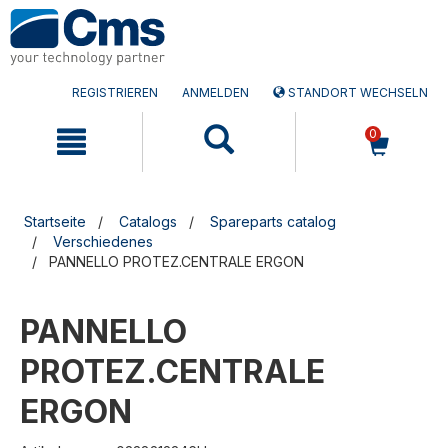
Zum
Zum
Inhalt
Navigationsmen�
springen
springen
REGISTRIEREN
ANMELDEN
STANDORT WECHSELN
0
Startseite
Catalogs
Spareparts catalog
Verschiedenes
PANNELLO PROTEZ.CENTRALE ERGON
PANNELLO
PROTEZ.CENTRALE
ERGON