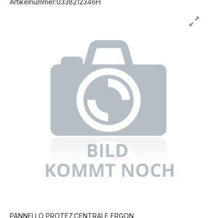
Artikelnummer:0338212346H
PANNELLO PROTEZ.CENTRALE ERGON