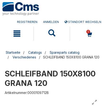
Zum
Zum
Inhalt
Navigationsmen�
springen
springen
REGISTRIEREN
ANMELDEN
STANDORT WECHSELN
0
Startseite
Catalogs
Spareparts catalog
Verschiedenes
SCHLEIFBAND 150X8100 GRANA 120
SCHLEIFBAND 150X8100
GRANA 120
Artikelnummer:0000109712B