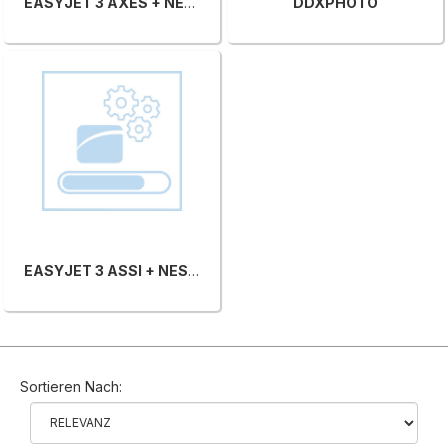
EASYJET 3 AXES + NEST.AUT + JDE_DDX + CAMAUTO
DDXPHOTO
EASYJET 3 ASSI + NESTING MANUALE + JDE DDX
Sortieren Nach: