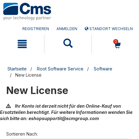
Zum
Zum
Inhalt
Navigationsmen�
springen
springen
REGISTRIEREN
ANMELDEN
STANDORT WECHSELN
0
Startseite
Root Software Service
Software
New License
New License
Ihr Konto ist derzeit nicht für den Online-Kauf von
Ersatzteilen berechtigt. Für weitere Informationen wenden Sie
sich bitte an: eshopsupportit@scmgroup.com
Sortieren Nach: