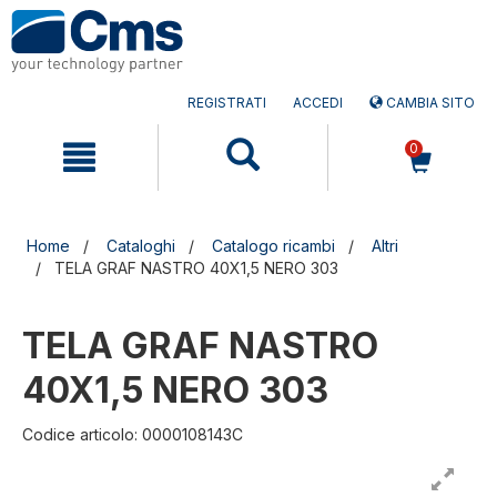
Salta
Salta
al
al
contenuto
menu
di
navigazione
REGISTRATI
ACCEDI
CAMBIA SITO
0
Home
Cataloghi
Catalogo ricambi
Altri
TELA GRAF NASTRO 40X1,5 NERO 303
TELA GRAF NASTRO
40X1,5 NERO 303
Codice articolo: 0000108143C