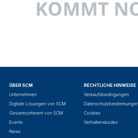
ÜBER SCM
RECHTLICHE HINWEISE
Unternehmen
Verkaufsbedingungen
Digitale Lösungen von SCM
Datenschutzbestimmunge
Gesamtsortiment von SCM
Cookies
Events
Verhaltenskodex
News