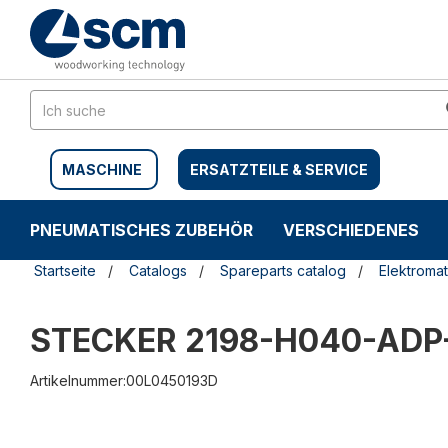
Zum
Zum
Inhalt
Navigationsmen�
springen
springen
MASCHINE
ERSATZTEILE & SERVICE
PNEUMATISCHES ZUBEHÖR
VERSCHIEDENES
Startseite
Catalogs
Spareparts catalog
Elektromat
STECKER 2198-H040-ADP
Artikelnummer:00L0450193D