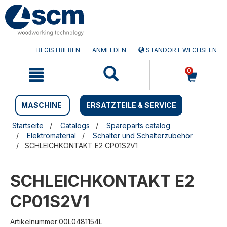
Zum
Zum
Inhalt
Navigationsmen�
springen
springen
REGISTRIEREN
ANMELDEN
STANDORT WECHSELN
0
MASCHINE
ERSATZTEILE & SERVICE
Startseite
Catalogs
Spareparts catalog
Elektromaterial
Schalter und Schalterzubehör
SCHLEICHKONTAKT E2 CP01S2V1
SCHLEICHKONTAKT E2
CP01S2V1
Artikelnummer:00L0481154L