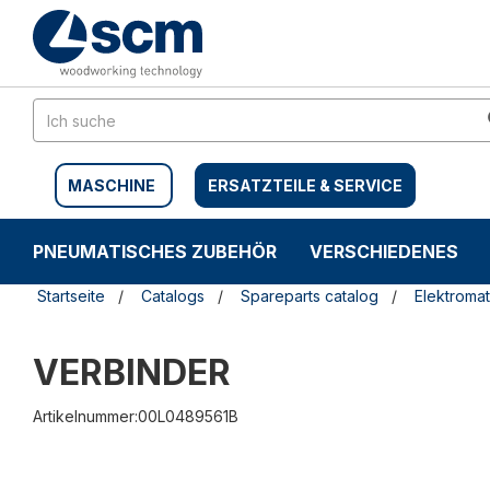
Zum
Zum
Inhalt
Navigationsmen�
springen
springen
MASCHINE
ERSATZTEILE & SERVICE
PNEUMATISCHES ZUBEHÖR
VERSCHIEDENES
Startseite
Catalogs
Spareparts catalog
Elektromat
VERBINDER
Artikelnummer:00L0489561B