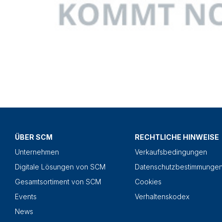
ÜBER SCM
RECHTLICHE HINWEISE
Unternehmen
Verkaufsbedingungen
Digitale Lösungen von SCM
Datenschutzbestimmunge
Gesamtsortiment von SCM
Cookies
Events
Verhaltenskodex
News