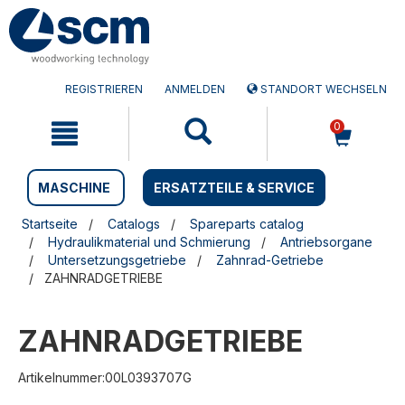
Zum
Zum
Inhalt
Navigationsmen�
springen
springen
REGISTRIEREN
ANMELDEN
STANDORT WECHSELN
0
MASCHINE
ERSATZTEILE & SERVICE
Startseite
Catalogs
Spareparts catalog
Hydraulikmaterial und Schmierung
Antriebsorgane
Untersetzungsgetriebe
Zahnrad-Getriebe
ZAHNRADGETRIEBE
ZAHNRADGETRIEBE
Artikelnummer:00L0393707G