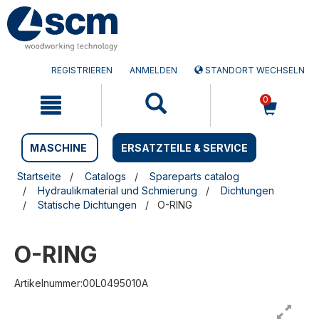
Zum
Zum
Inhalt
Navigationsmen�
springen
springen
REGISTRIEREN
ANMELDEN
STANDORT WECHSELN
0
MASCHINE
ERSATZTEILE & SERVICE
Startseite
Catalogs
Spareparts catalog
Hydraulikmaterial und Schmierung
Dichtungen
Statische Dichtungen
O-RING
O-RING
Artikelnummer:00L0495010A