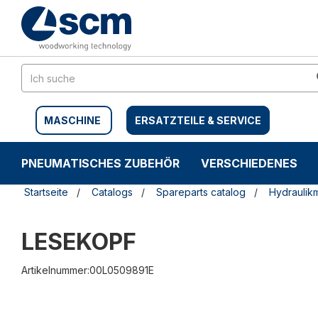
Zum
Zum
Inhalt
Navigationsmen�
springen
springen
MASCHINE
ERSATZTEILE & SERVICE
PNEUMATISCHES ZUBEHÖR
VERSCHIEDENES
Startseite
Catalogs
Spareparts catalog
Hydraulik
LESEKOPF
Artikelnummer:00L0509891E