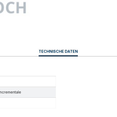
CURRENT
TECHNISCHE DATEN
TAB:
Incrementale