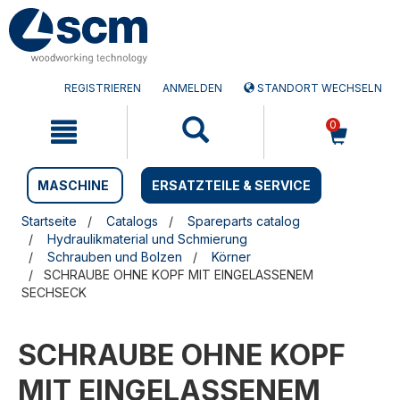
Zum
Zum
Inhalt
Navigationsmen�
springen
springen
REGISTRIEREN
ANMELDEN
STANDORT WECHSELN
0
MASCHINE
ERSATZTEILE & SERVICE
Startseite
Catalogs
Spareparts catalog
Hydraulikmaterial und Schmierung
Schrauben und Bolzen
Körner
SCHRAUBE OHNE KOPF MIT EINGELASSENEM
SECHSECK
SCHRAUBE OHNE KOPF
MIT EINGELASSENEM