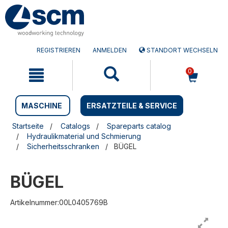
Zum
Zum
Inhalt
Navigationsmen�
springen
springen
REGISTRIEREN
ANMELDEN
STANDORT WECHSELN
0
MASCHINE
ERSATZTEILE & SERVICE
Startseite
Catalogs
Spareparts catalog
Hydraulikmaterial und Schmierung
Sicherheitsschranken
BÜGEL
BÜGEL
Artikelnummer:00L0405769B