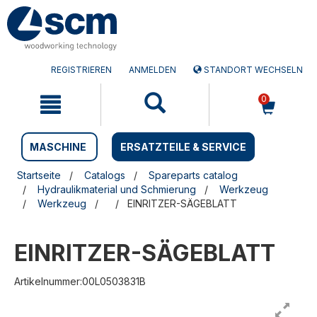
Zum
Zum
Inhalt
Navigationsmen�
springen
springen
REGISTRIEREN
ANMELDEN
STANDORT WECHSELN
0
MASCHINE
ERSATZTEILE & SERVICE
Startseite
Catalogs
Spareparts catalog
Hydraulikmaterial und Schmierung
Werkzeug
Werkzeug
EINRITZER-SÄGEBLATT
EINRITZER-SÄGEBLATT
Artikelnummer:00L0503831B