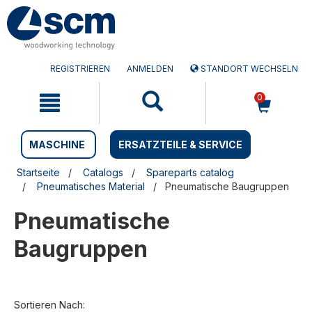
Zum
Zum
Inhalt
Navigationsmen�
springen
springen
REGISTRIEREN
ANMELDEN
STANDORT WECHSELN
0
MASCHINE
ERSATZTEILE & SERVICE
Startseite
Catalogs
Spareparts catalog
Pneumatisches Material
Pneumatische Baugruppen
Pneumatische
Baugruppen
Sortieren Nach: