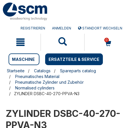
Zum
Zum
Inhalt
Navigationsmen�
springen
springen
REGISTRIEREN
ANMELDEN
STANDORT WECHSELN
0
MASCHINE
ERSATZTEILE & SERVICE
Startseite
Catalogs
Spareparts catalog
Pneumatisches Material
Pneumatische Zylinder und Zubehör
Normalised cylinders
ZYLINDER DSBC-40-270-PPVA-N3
ZYLINDER DSBC-40-270-
PPVA-N3