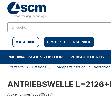
Zum
Zum
Inhalt
Navigationsmen�
springen
springen
MASCHINE
ERSATZTEILE & SERVICE
PNEUMATISCHES ZUBEHÖR
VERSCHIEDENES
Startseite
Catalogs
Spareparts catalog
Verschie
ANTRIEBSWELLE L=2126
Artikelnummer:10L0809597F