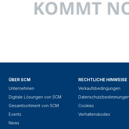
ÜBER SCM
RECHTLICHE HINWEISE
Unternehmen
Verkaufsbedingungen
Digitale Lösungen von SCM
Datenschutzbestimmunge
Gesamtsortiment von SCM
Cookies
Events
Verhaltenskodex
News