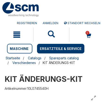
Zum
Zum
Inhalt
Navigationsmen�
springen
springen
REGISTRIEREN
ANMELDEN
STANDORT WECHSELN
0
MASCHINE
ERSATZTEILE & SERVICE
Startseite
Catalogs
Spareparts catalog
Verschiedenes
KIT ÄNDERUNGS-KIT
KIT ÄNDERUNGS-KIT
Artikelnummer:10L0745540H