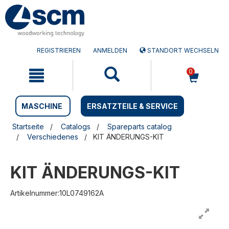
Zum
Zum
Inhalt
Navigationsmen�
springen
springen
REGISTRIEREN
ANMELDEN
STANDORT WECHSELN
0
MASCHINE
ERSATZTEILE & SERVICE
Startseite
Catalogs
Spareparts catalog
Verschiedenes
KIT ÄNDERUNGS-KIT
KIT ÄNDERUNGS-KIT
Artikelnummer:10L0749162A