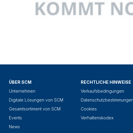
ÜBER SCM
RECHTLICHE HINWEISE
Unternehmen
Verkaufsbedingungen
Digitale Lösungen von SCM
Datenschutzbestimmunge
Gesamtsortiment von SCM
Cookies
Events
Verhaltenskodex
News