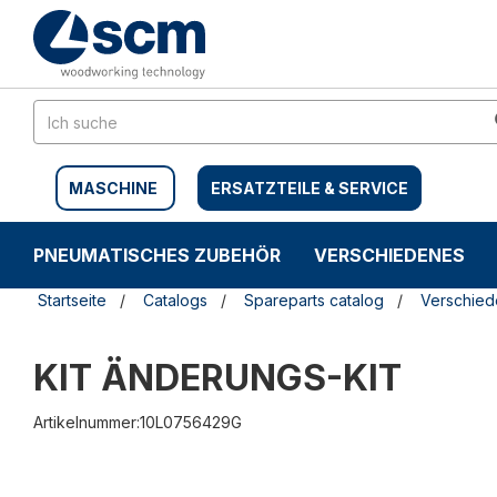
Zum
Zum
Inhalt
Navigationsmen�
springen
springen
MASCHINE
ERSATZTEILE & SERVICE
PNEUMATISCHES ZUBEHÖR
VERSCHIEDENES
Startseite
Catalogs
Spareparts catalog
Verschie
KIT ÄNDERUNGS-KIT
Artikelnummer:10L0756429G