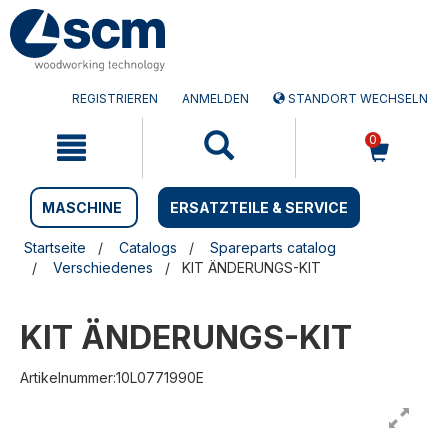
Zum
Zum
Inhalt
Navigationsmen�
springen
springen
REGISTRIEREN
ANMELDEN
STANDORT WECHSELN
0
MASCHINE
ERSATZTEILE & SERVICE
Startseite
Catalogs
Spareparts catalog
Verschiedenes
KIT ÄNDERUNGS-KIT
KIT ÄNDERUNGS-KIT
Artikelnummer:10L0771990E