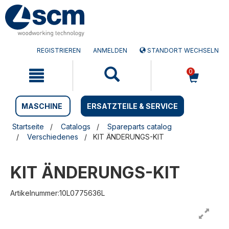
Zum
Zum
Inhalt
Navigationsmen�
springen
springen
REGISTRIEREN
ANMELDEN
STANDORT WECHSELN
0
MASCHINE
ERSATZTEILE & SERVICE
Startseite
Catalogs
Spareparts catalog
Verschiedenes
KIT ÄNDERUNGS-KIT
KIT ÄNDERUNGS-KIT
Artikelnummer:10L0775636L