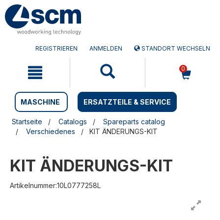
Zum
Zum
Inhalt
Navigationsmen�
springen
springen
REGISTRIEREN
ANMELDEN
STANDORT WECHSELN
0
MASCHINE
ERSATZTEILE & SERVICE
Startseite
Catalogs
Spareparts catalog
Verschiedenes
KIT ÄNDERUNGS-KIT
KIT ÄNDERUNGS-KIT
Artikelnummer:10L0777258L