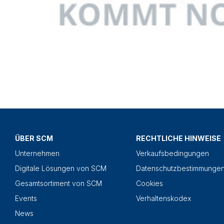
ÜBER SCM
RECHTLICHE HINWEISE
Unternehmen
Verkaufsbedingungen
Digitale Lösungen von SCM
Datenschutzbestimmunge
Gesamtsortiment von SCM
Cookies
Events
Verhaltenskodex
News