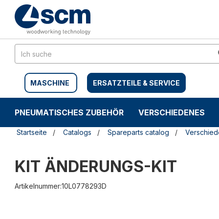
Zum
Zum
Inhalt
Navigationsmen�
springen
springen
MASCHINE
ERSATZTEILE & SERVICE
PNEUMATISCHES ZUBEHÖR
VERSCHIEDENES
Startseite
Catalogs
Spareparts catalog
Verschie
KIT ÄNDERUNGS-KIT
Artikelnummer:10L0778293D