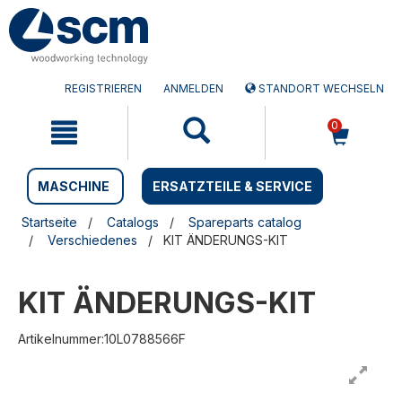
Zum
Zum
Inhalt
Navigationsmen�
springen
springen
REGISTRIEREN
ANMELDEN
STANDORT WECHSELN
0
MASCHINE
ERSATZTEILE & SERVICE
Startseite
Catalogs
Spareparts catalog
Verschiedenes
KIT ÄNDERUNGS-KIT
KIT ÄNDERUNGS-KIT
Artikelnummer:10L0788566F