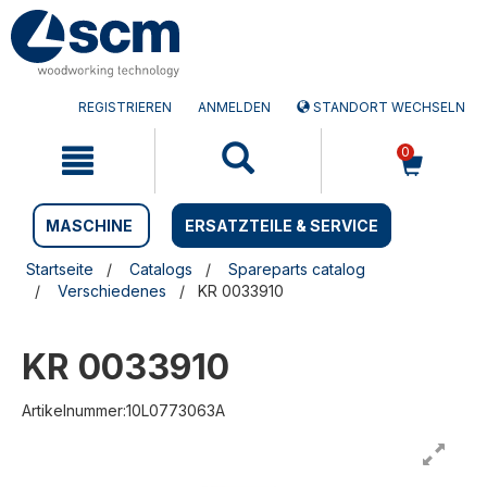
Zum
Zum
Inhalt
Navigationsmen�
springen
springen
REGISTRIEREN
ANMELDEN
STANDORT WECHSELN
0
MASCHINE
ERSATZTEILE & SERVICE
Startseite
Catalogs
Spareparts catalog
Verschiedenes
KR 0033910
KR 0033910
Artikelnummer:10L0773063A