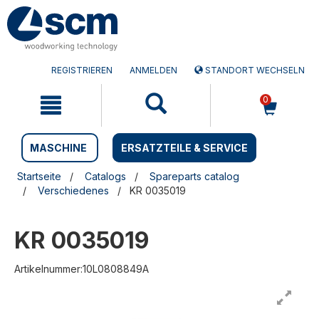
Zum
Zum
Inhalt
Navigationsmen�
springen
springen
REGISTRIEREN
ANMELDEN
STANDORT WECHSELN
0
MASCHINE
ERSATZTEILE & SERVICE
Startseite
Catalogs
Spareparts catalog
Verschiedenes
KR 0035019
KR 0035019
Artikelnummer:10L0808849A