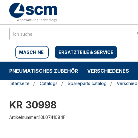
Zum
Zum
Inhalt
Navigationsmen�
springen
springen
MASCHINE
ERSATZTEILE & SERVICE
PNEUMATISCHES ZUBEHÖR
VERSCHIEDENES
Startseite
Catalogs
Spareparts catalog
Verschie
KR 30998
Artikelnummer:10L0741084F