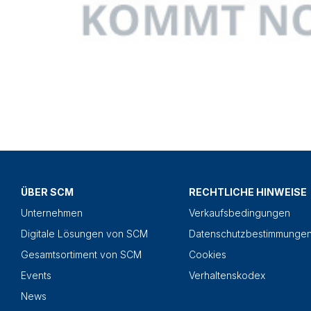
ÜBER SCM
RECHTLICHE HINWEISE
Unternehmen
Verkaufsbedingungen
Digitale Lösungen von SCM
Datenschutzbestimmunge
Gesamtsortiment von SCM
Cookies
Events
Verhaltenskodex
News