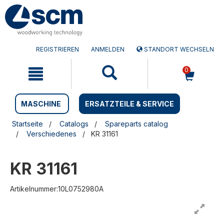
Zum
Zum
Inhalt
Navigationsmen�
springen
springen
REGISTRIEREN
ANMELDEN
STANDORT WECHSELN
0
MASCHINE
ERSATZTEILE & SERVICE
Startseite
Catalogs
Spareparts catalog
Verschiedenes
KR 31161
KR 31161
Artikelnummer:10L0752980A