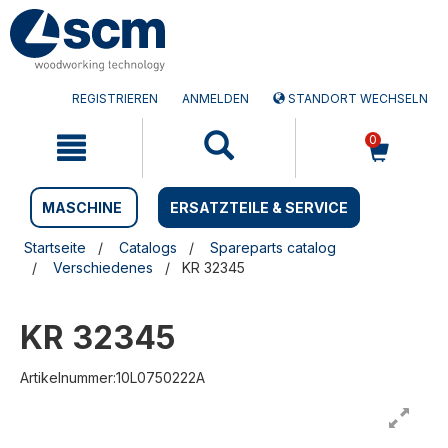
Zum
Zum
Inhalt
Navigationsmen�
springen
springen
REGISTRIEREN
ANMELDEN
STANDORT WECHSELN
0
MASCHINE
ERSATZTEILE & SERVICE
Startseite
Catalogs
Spareparts catalog
Verschiedenes
KR 32345
KR 32345
Artikelnummer:10L0750222A