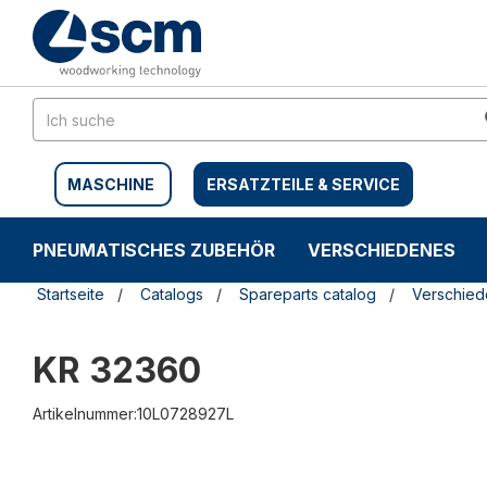
Zum
Zum
Inhalt
Navigationsmen�
springen
springen
MASCHINE
ERSATZTEILE & SERVICE
PNEUMATISCHES ZUBEHÖR
VERSCHIEDENES
Startseite
Catalogs
Spareparts catalog
Verschie
KR 32360
Artikelnummer:10L0728927L