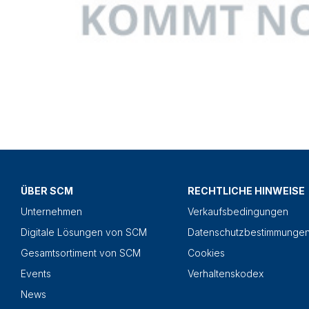
ÜBER SCM
RECHTLICHE HINWEISE
Unternehmen
Verkaufsbedingungen
Digitale Lösungen von SCM
Datenschutzbestimmunge
Gesamtsortiment von SCM
Cookies
Events
Verhaltenskodex
News