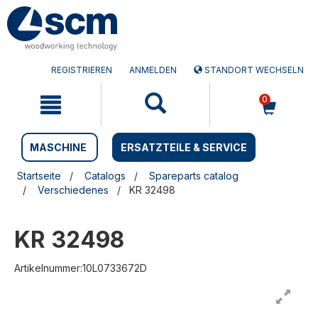
Zum
Zum
Inhalt
Navigationsmen�
springen
springen
REGISTRIEREN
ANMELDEN
STANDORT WECHSELN
0
MASCHINE
ERSATZTEILE & SERVICE
Startseite
Catalogs
Spareparts catalog
Verschiedenes
KR 32498
KR 32498
Artikelnummer:10L0733672D