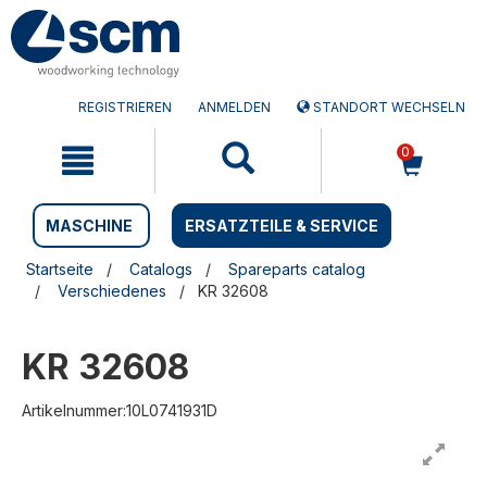
Zum
Zum
Inhalt
Navigationsmen�
springen
springen
REGISTRIEREN
ANMELDEN
STANDORT WECHSELN
0
MASCHINE
ERSATZTEILE & SERVICE
Startseite
Catalogs
Spareparts catalog
Verschiedenes
KR 32608
KR 32608
Artikelnummer:10L0741931D