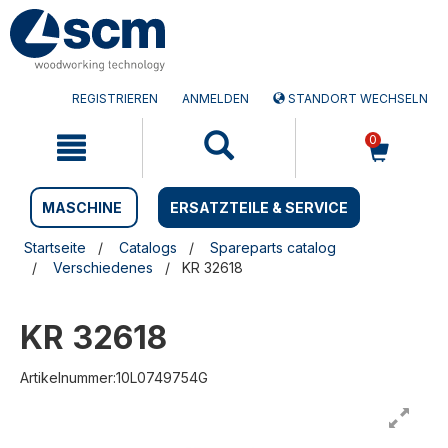
Zum
Zum
Inhalt
Navigationsmen�
springen
springen
REGISTRIEREN
ANMELDEN
STANDORT WECHSELN
0
MASCHINE
ERSATZTEILE & SERVICE
Startseite
Catalogs
Spareparts catalog
Verschiedenes
KR 32618
KR 32618
Artikelnummer:10L0749754G