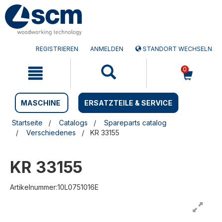
Zum
Zum
Inhalt
Navigationsmen�
springen
springen
REGISTRIEREN
ANMELDEN
STANDORT WECHSELN
0
MASCHINE
ERSATZTEILE & SERVICE
Startseite
Catalogs
Spareparts catalog
Verschiedenes
KR 33155
KR 33155
Artikelnummer:10L0751016E