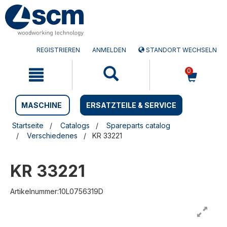
Zum
Zum
Inhalt
Navigationsmen�
springen
springen
REGISTRIEREN
ANMELDEN
STANDORT WECHSELN
0
MASCHINE
ERSATZTEILE & SERVICE
Startseite
Catalogs
Spareparts catalog
Verschiedenes
KR 33221
KR 33221
Artikelnummer:10L0756319D