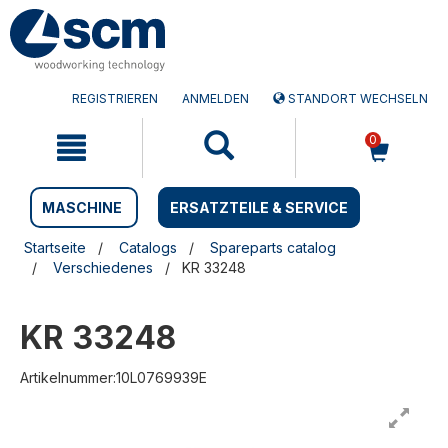
Zum
Zum
Inhalt
Navigationsmen�
springen
springen
REGISTRIEREN
ANMELDEN
STANDORT WECHSELN
0
MASCHINE
ERSATZTEILE & SERVICE
Startseite
Catalogs
Spareparts catalog
Verschiedenes
KR 33248
KR 33248
Artikelnummer:10L0769939E