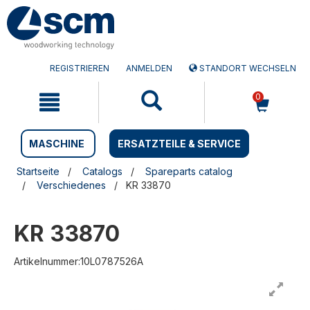
Zum
Zum
Inhalt
Navigationsmen�
springen
springen
REGISTRIEREN
ANMELDEN
STANDORT WECHSELN
0
MASCHINE
ERSATZTEILE & SERVICE
Startseite
Catalogs
Spareparts catalog
Verschiedenes
KR 33870
KR 33870
Artikelnummer:10L0787526A