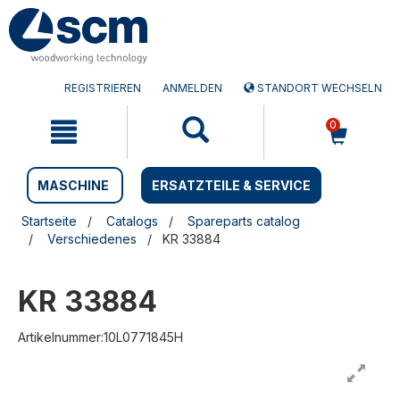
Zum
Zum
Inhalt
Navigationsmen�
springen
springen
REGISTRIEREN
ANMELDEN
STANDORT WECHSELN
0
MASCHINE
ERSATZTEILE & SERVICE
Startseite
Catalogs
Spareparts catalog
Verschiedenes
KR 33884
KR 33884
Artikelnummer:10L0771845H