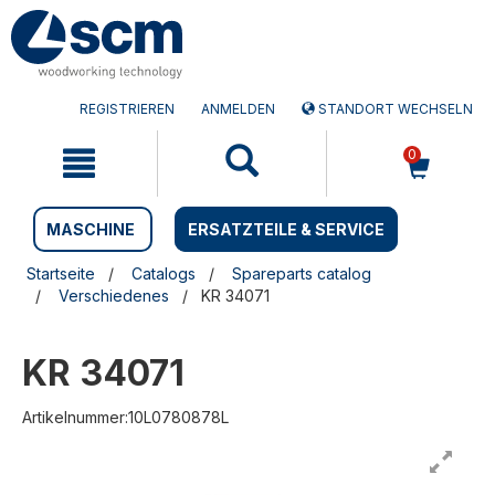
Zum
Zum
Inhalt
Navigationsmen�
springen
springen
REGISTRIEREN
ANMELDEN
STANDORT WECHSELN
0
MASCHINE
ERSATZTEILE & SERVICE
Startseite
Catalogs
Spareparts catalog
Verschiedenes
KR 34071
KR 34071
Artikelnummer:10L0780878L