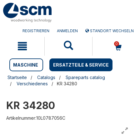
Zum
Zum
Inhalt
Navigationsmen�
springen
springen
REGISTRIEREN
ANMELDEN
STANDORT WECHSELN
0
MASCHINE
ERSATZTEILE & SERVICE
Startseite
Catalogs
Spareparts catalog
Verschiedenes
KR 34280
KR 34280
Artikelnummer:10L0787056C