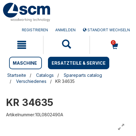
Zum
Zum
Inhalt
Navigationsmen�
springen
springen
REGISTRIEREN
ANMELDEN
STANDORT WECHSELN
0
MASCHINE
ERSATZTEILE & SERVICE
Startseite
Catalogs
Spareparts catalog
Verschiedenes
KR 34635
KR 34635
Artikelnummer:10L0802490A