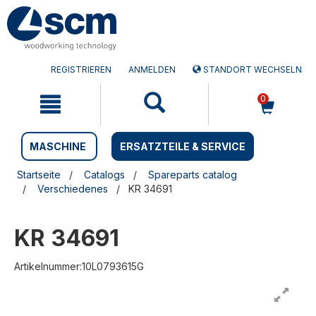
Zum
Zum
Inhalt
Navigationsmen�
springen
springen
REGISTRIEREN
ANMELDEN
STANDORT WECHSELN
0
MASCHINE
ERSATZTEILE & SERVICE
Startseite
Catalogs
Spareparts catalog
Verschiedenes
KR 34691
KR 34691
Artikelnummer:10L0793615G