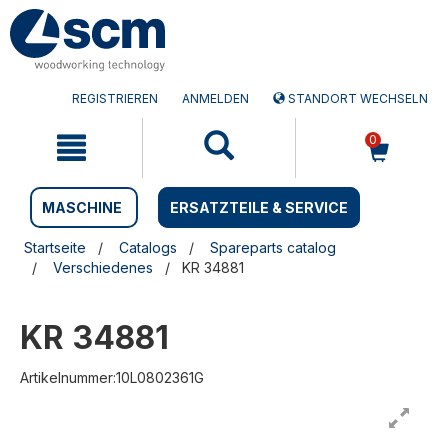
Zum
Zum
Inhalt
Navigationsmen�
springen
springen
REGISTRIEREN
ANMELDEN
STANDORT WECHSELN
0
MASCHINE
ERSATZTEILE & SERVICE
Startseite
Catalogs
Spareparts catalog
Verschiedenes
KR 34881
KR 34881
Artikelnummer:10L0802361G