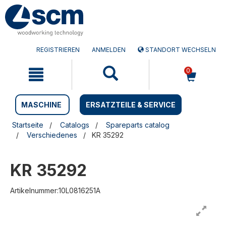
Zum
Zum
Inhalt
Navigationsmen�
springen
springen
REGISTRIEREN
ANMELDEN
STANDORT WECHSELN
0
MASCHINE
ERSATZTEILE & SERVICE
Startseite
Catalogs
Spareparts catalog
Verschiedenes
KR 35292
KR 35292
Artikelnummer:10L0816251A