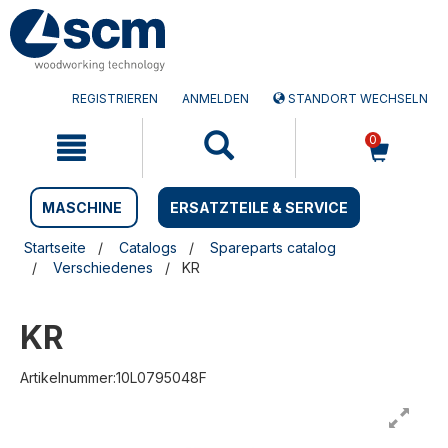
Zum
Zum
Inhalt
Navigationsmen�
springen
springen
REGISTRIEREN
ANMELDEN
STANDORT WECHSELN
0
MASCHINE
ERSATZTEILE & SERVICE
Startseite
Catalogs
Spareparts catalog
Verschiedenes
KR
KR
Artikelnummer:10L0795048F