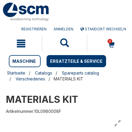
Zum
Zum
Inhalt
Navigationsmen�
springen
springen
REGISTRIEREN
ANMELDEN
STANDORT WECHSELN
0
MASCHINE
ERSATZTEILE & SERVICE
Startseite
Catalogs
Spareparts catalog
Verschiedenes
MATERIALS KIT
MATERIALS KIT
Artikelnummer:10L0980008F