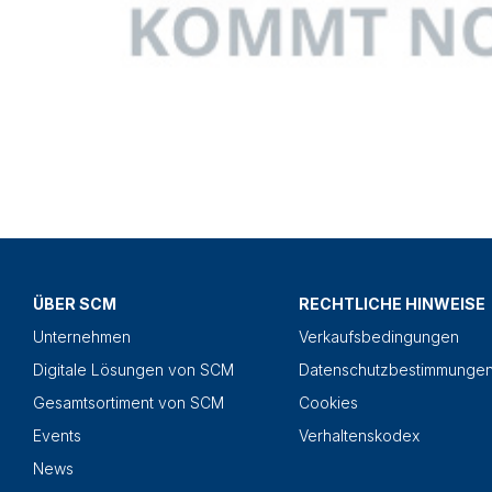
ÜBER SCM
RECHTLICHE HINWEISE
Unternehmen
Verkaufsbedingungen
Digitale Lösungen von SCM
Datenschutzbestimmunge
Gesamtsortiment von SCM
Cookies
Events
Verhaltenskodex
News