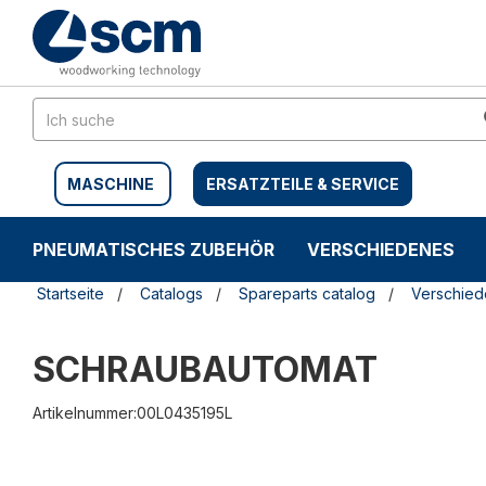
Zum
Zum
Inhalt
Navigationsmen�
springen
springen
MASCHINE
ERSATZTEILE & SERVICE
PNEUMATISCHES ZUBEHÖR
VERSCHIEDENES
Startseite
Catalogs
Spareparts catalog
Verschie
SCHRAUBAUTOMAT
Artikelnummer:00L0435195L