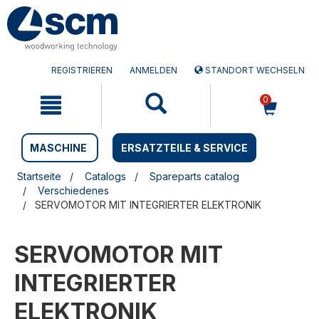
Zum
Zum
Inhalt
Navigationsmen�
springen
springen
REGISTRIEREN
ANMELDEN
STANDORT WECHSELN
0
MASCHINE
ERSATZTEILE & SERVICE
Startseite
Catalogs
Spareparts catalog
Verschiedenes
SERVOMOTOR MIT INTEGRIERTER ELEKTRONIK
SERVOMOTOR MIT
INTEGRIERTER
ELEKTRONIK